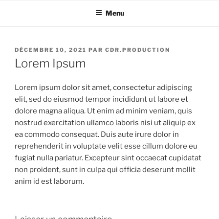
Aller
Menu
au
contenu
principal
PUBLIÉ
DÉCEMBRE 10, 2021
PAR
CDR.PRODUCTION
LE
Lorem Ipsum
Lorem ipsum dolor sit amet, consectetur adipiscing
elit, sed do eiusmod tempor incididunt ut labore et
dolore magna aliqua. Ut enim ad minim veniam, quis
nostrud exercitation ullamco laboris nisi ut aliquip ex
ea commodo consequat. Duis aute irure dolor in
reprehenderit in voluptate velit esse cillum dolore eu
fugiat nulla pariatur. Excepteur sint occaecat cupidatat
non proident, sunt in culpa qui officia deserunt mollit
anim id est laborum.